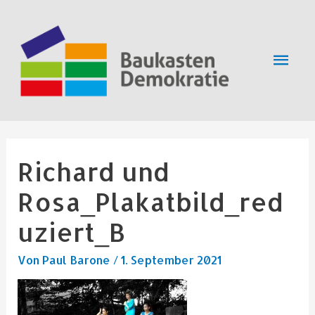
Zum
Hau
Inhalt
springen
Beitragsnavigation
Richard und
Rosa_Plakatbild_red
uziert_B
Von
Paul Barone
/
1. September 2021