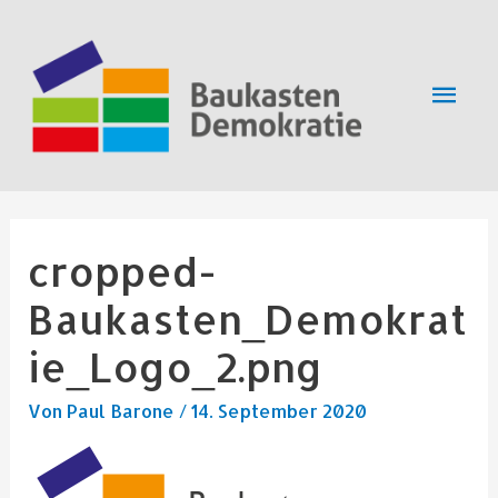
Zum
Hau
Inhalt
springen
Beitragsnavigation
cropped-
Baukasten_Demokrat
ie_Logo_2.png
Von
Paul Barone
/
14. September 2020