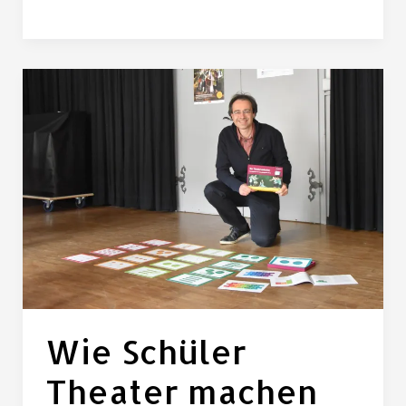
Wie
Schüler
Theater
machen
können
Wie Schüler
Theater machen