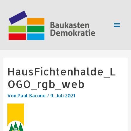
Zum
Hau
Inhalt
springen
HausFichtenhalde_L
OGO_rgb_web
Von
Paul Barone
/
9. Juli 2021