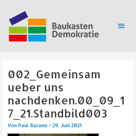
Zum
Hau
Inhalt
springen
002_Gemeinsam
ueber uns
nachdenken.00_09_1
7_21.Standbild003
Von
Paul Barone
/
29. Juni 2021